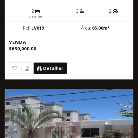
2
3
2
2 suítes
Ref:
LV019
Área:
65.00m²
VENDA
$630,000.00
Detalhar