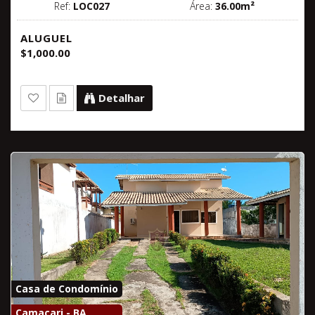
Ref:
LOC027
Área:
36.00m²
ALUGUEL
$1,000.00
Detalhar
Casa de Condomínio
Camaçari - BA