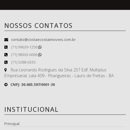
NOSSOS CONTATOS
contato@costaecostaimoveis.com.br
(71) 99639-1256
(71) 98363-6006
(71) 3288-0335
Rua Leonardo Rodrigues da Silva 257 Edf. Multiplus
Empresarial, sala 409 - Pitangueiras - Lauro de Freitas - BA
CNPJ: 36.665.597/0001-30
INSTITUCIONAL
Principal