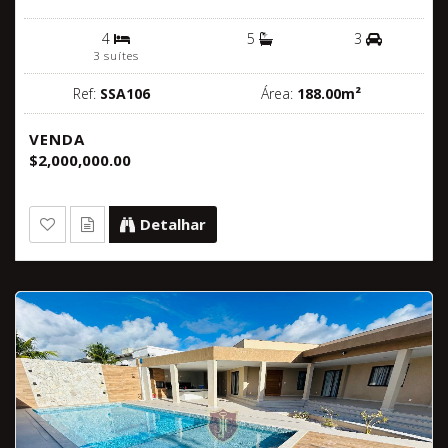
4
5
3
3 suítes
Ref:
SSA106
Área:
188.00m²
VENDA
$2,000,000.00
Detalhar