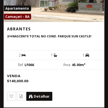
Apartamento
Camaçari - BA
ABRANTES
2/4 NASCENTE TOTAL NO COND. PARQUE SUN CASTLE!
2
1
1
Ref:
LF066
Área:
45.00m²
VENDA
$140,000.00
Detalhar