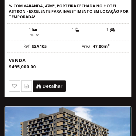
¼ COM VARANDA, 47M², PORTEIRA FECHADA NO HOTEL
ASTRON - EXCELENTE PARA INVESTIMENTO EM LOCAÇÃO POR
TEMPORADA!
1
1
1
1 suíte
Ref:
SSA105
Área:
47.00m²
VENDA
$495,000.00
Detalhar