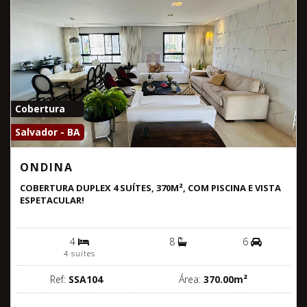
Cobertura
Salvador - BA
ONDINA
COBERTURA DUPLEX 4 SUÍTES, 370M², COM PISCINA E VISTA
ESPETACULAR!
4
8
6
4 suítes
Ref:
SSA104
Área:
370.00m²